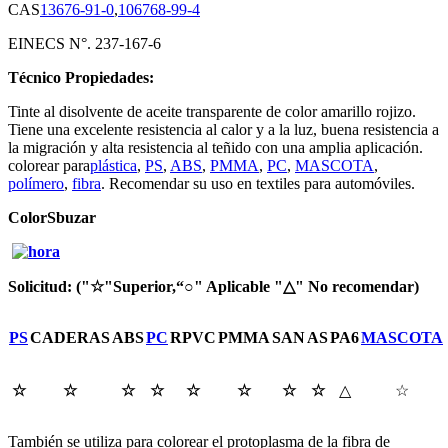
CAS
13676-91-0
,
106768-99-4
EINECS N°. 237-167-6
Técnico
Propiedades:
Tinte al disolvente de aceite transparente de color amarillo rojizo.
Tiene una excelente resistencia al calor y a la luz, buena resistencia a
la migración y alta resistencia al teñido con una amplia aplicación.
colorear para
plástica
,
PS
,
ABS
,
PMMA
,
PC
,
MASCOTA
,
polímero
,
fibra
. Recomendar su uso en textiles para automóviles.
C
olor
S
buzar
Solicitud: ("
☆
"
Superior,
“
○
" Aplicable "
△
" No
recomendar)
PS
CADERAS
ABS
PC
RPVC
PMMA
SAN
AS
PA6
MASCOTA
☆
☆
☆
☆
☆
☆
☆
☆
△
☆
También se utiliza para colorear el protoplasma de la fibra de