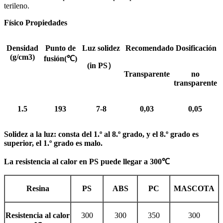
terileno.
Físico
Propiedades
Densidad
Punto de
Luz
solidez
Recomendado
Dosificación
(g/cm3)
fusión(
℃
)
(
in
PS
）
Transparente
no
transparente
1.5
193
7-8
0,03
0,05
Solidez a la luz: consta del 1.º al 8.º grado, y el 8.º grado es
superior, el 1.º grado es malo.
La resistencia al calor en PS puede llegar a
300
℃
Resina
PS
ABS
PC
MASCOTA
Resistencia al calor
300
300
350
300