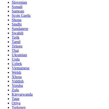
Slovenian
Somali
Samoan
Scots Gaelic
Shona
Sindhi
Sundanese
Swahili
Tajik
Tamil
Telugu
Thai
Ukrainian
Urdu
Uzbek
Vietnamese
Welsh
Xhosa
Yiddish
Yoruba
Zulu
Kinyarwanda
Tatar
Oriya
Turkmen