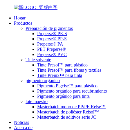
Hogar
Productos
Preparación de pigmentos
Preperse® PE-S
Preperse® PP-S
Preperse® PA
PET Preperse®
Preperse® PVC
Tinte solvente
Tinte Presol™ para plástico
Tinte Presol™ para fibras y textiles
Tinte Preinx™ para tinta
pigmento organico
Pigmento Pigcise™ para plástico
Pigmento orgánico para recubrimiento
Pigmento orgánico para tinta
lote maestro
Masterbatch mono de PP/PE Reise™
Masterbatch de poliéster Reisol™
Masterbatch de aditivos serie JC
Noticias
Acerca de