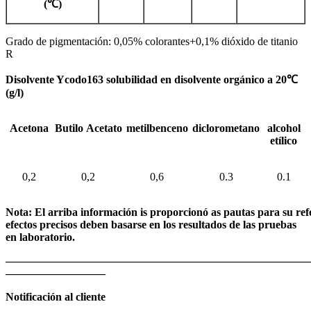
(
℃)
Grado de pigmentación: 0,05% colorantes+0,1% dióxido de titanio
R
Disolvente Y
codo
163 solubilidad en disolvente orgánico a
20
℃
(g/l)
Acetona
Butilo
Acetato
metilbenceno
diclorometano
alcohol
etílico
0,2
0,2
0,6
0.3
0.1
Nota:
El
arriba
información
is
proporcionó
as
pautas
para
su
ref
efectos precisos deben basarse en los resultados de las pruebas
en
laboratorio.
———————————————————————————
—————————
Notificación al cliente