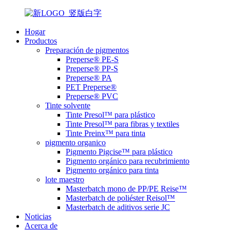
Hogar
Productos
Preparación de pigmentos
Preperse® PE-S
Preperse® PP-S
Preperse® PA
PET Preperse®
Preperse® PVC
Tinte solvente
Tinte Presol™ para plástico
Tinte Presol™ para fibras y textiles
Tinte Preinx™ para tinta
pigmento organico
Pigmento Pigcise™ para plástico
Pigmento orgánico para recubrimiento
Pigmento orgánico para tinta
lote maestro
Masterbatch mono de PP/PE Reise™
Masterbatch de poliéster Reisol™
Masterbatch de aditivos serie JC
Noticias
Acerca de