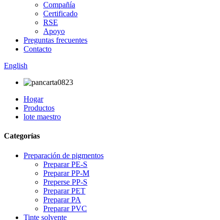
Compañía
Certificado
RSE
Apoyo
Preguntas frecuentes
Contacto
English
Hogar
Productos
lote maestro
Categorías
Preparación de pigmentos
Preparar PE-S
Preparar PP-M
Preperse PP-S
Preparar PET
Preparar PA
Preparar PVC
Tinte solvente