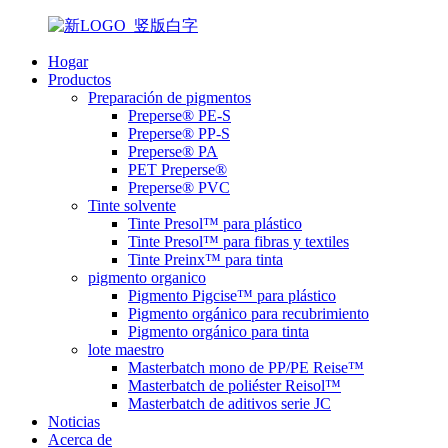
Hogar
Productos
Preparación de pigmentos
Preperse® PE-S
Preperse® PP-S
Preperse® PA
PET Preperse®
Preperse® PVC
Tinte solvente
Tinte Presol™ para plástico
Tinte Presol™ para fibras y textiles
Tinte Preinx™ para tinta
pigmento organico
Pigmento Pigcise™ para plástico
Pigmento orgánico para recubrimiento
Pigmento orgánico para tinta
lote maestro
Masterbatch mono de PP/PE Reise™
Masterbatch de poliéster Reisol™
Masterbatch de aditivos serie JC
Noticias
Acerca de