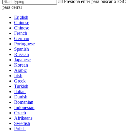
Presiona enter para buscar o ESC
para cerrar
English
Chinese
Chinese
French
German
Portuguese
Spanish
Russian
Japanese
Korean
Arabic
Irish
Greek
Turkish
Italian
Danish
Romanian
Indonesian
Czech
Afrikaans
Swedish
Polish