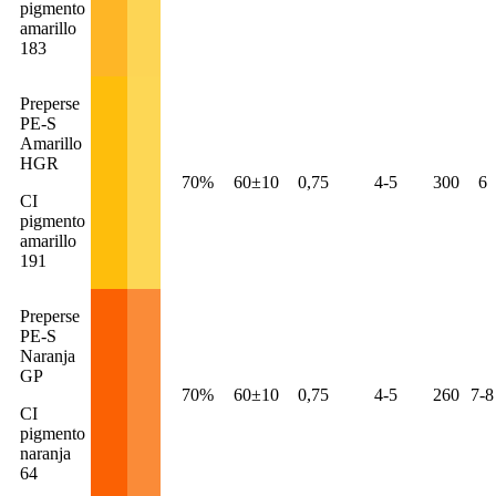
pigmento
amarillo
183
Preperse
PE-S
Amarillo
HGR
70%
60±10
0,75
4-5
300
6
CI
pigmento
amarillo
191
Preperse
PE-S
Naranja
GP
70%
60±10
0,75
4-5
260
7-8
CI
pigmento
naranja
64