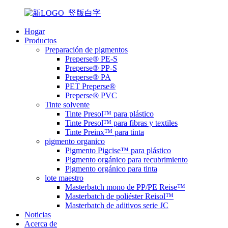
Hogar
Productos
Preparación de pigmentos
Preperse® PE-S
Preperse® PP-S
Preperse® PA
PET Preperse®
Preperse® PVC
Tinte solvente
Tinte Presol™ para plástico
Tinte Presol™ para fibras y textiles
Tinte Preinx™ para tinta
pigmento organico
Pigmento Pigcise™ para plástico
Pigmento orgánico para recubrimiento
Pigmento orgánico para tinta
lote maestro
Masterbatch mono de PP/PE Reise™
Masterbatch de poliéster Reisol™
Masterbatch de aditivos serie JC
Noticias
Acerca de