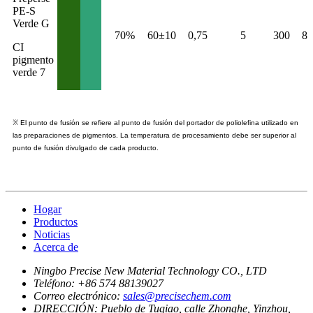
PE-S
Verde G
70%
60±10
0,75
5
300
8
CI
pigmento
verde 7
※ El punto de fusión se refiere al punto de fusión del portador de poliolefina utilizado en
las preparaciones de pigmentos. La temperatura de procesamiento debe ser superior al
punto de fusión divulgado de cada producto.
Hogar
Productos
Noticias
Acerca de
Ningbo Precise New Material Technology CO., LTD
Teléfono:
+86 574 88139027
Correo electrónico:
sales@precisechem.com
DIRECCIÓN:
Pueblo de Tuqiao, calle Zhonghe, Yinzhou,