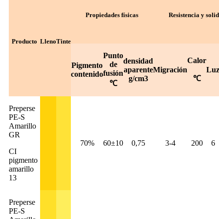
Propiedades físicas
Resistencia y soli
Producto
Lleno
Tinte
Punto
Calor
densidad
de
Pigmento
aparente
Migración
Lu
fusión
contenido
g/cm3
℃
℃
Preperse
PE-S
Amarillo
GR
70%
60±10
0,75
3-4
200
6
CI
pigmento
amarillo
13
Preperse
PE-S