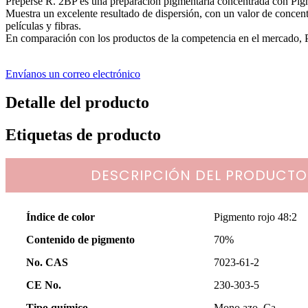
Preperse R. 2BP es una preparación pigmentaria concentrada con Pigm
Muestra un excelente resultado de dispersión, con un valor de concent
películas y fibras.
En comparación con los productos de la competencia en el mercado, Pr
Envíanos un correo electrónico
Detalle del producto
Etiquetas de producto
DESCRIPCIÓN DEL PRODUCTO
Índice de color
Pigmento rojo 48:2
Contenido de pigmento
70%
No. CAS
7023-61-2
CE No.
230-303-5
Tipo químico
Mono azo, Ca