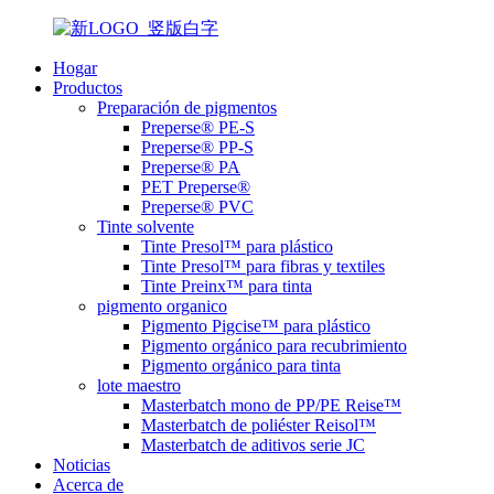
Hogar
Productos
Preparación de pigmentos
Preperse® PE-S
Preperse® PP-S
Preperse® PA
PET Preperse®
Preperse® PVC
Tinte solvente
Tinte Presol™ para plástico
Tinte Presol™ para fibras y textiles
Tinte Preinx™ para tinta
pigmento organico
Pigmento Pigcise™ para plástico
Pigmento orgánico para recubrimiento
Pigmento orgánico para tinta
lote maestro
Masterbatch mono de PP/PE Reise™
Masterbatch de poliéster Reisol™
Masterbatch de aditivos serie JC
Noticias
Acerca de