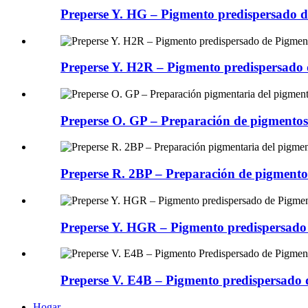
Preperse Y. HG – Pigmento predispersado d
Preperse Y. H2R – Pigmento predispersado 
Preperse O. GP – Preparación de pigmentos 
Preperse R. 2BP – Preparación de pigmentos
Preperse Y. HGR – Pigmento predispersado 
Preperse V. E4B – Pigmento predispersado 
Hogar