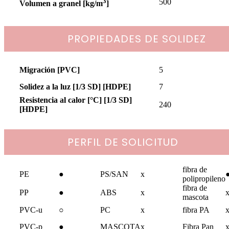
3
500
Volumen a granel [kg/m
]
PROPIEDADES DE SOLIDEZ
Migración [PVC]
5
Solidez a la luz [1/3 SD] [HDPE]
7
Resistencia al calor [°C] [1/3 SD]
240
[HDPE]
PERFIL DE SOLICITUD
fibra de
PE
●
PS/SAN
x
polipropileno
fibra de
PP
●
ABS
x
mascota
PVC-u
○
PC
x
fibra PA
PVC-p
●
MASCOTA
x
Fibra Pan