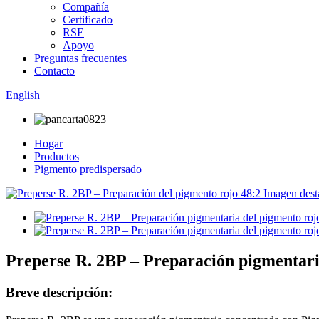
Compañía
Certificado
RSE
Apoyo
Preguntas frecuentes
Contacto
English
Hogar
Productos
Pigmento predispersado
Preperse R. 2BP – Preparación pigmentari
Breve descripción: