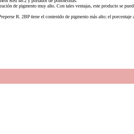
ent Red 48:2 y portador de poliolefinas.
ración de pigmento muy alto. Con tales ventajas, este producto se puede 
eperse R. 2BP tiene el contenido de pigmento más alto; el porcentaje a