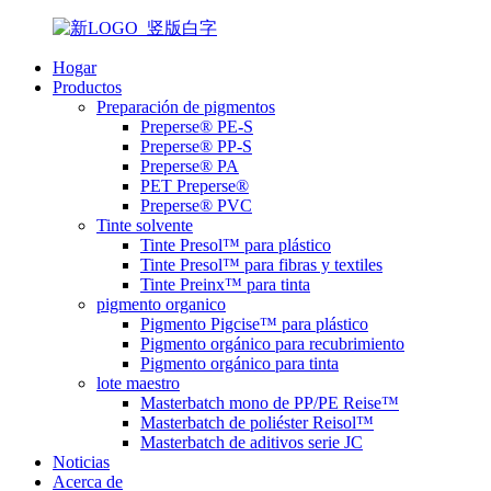
Hogar
Productos
Preparación de pigmentos
Preperse® PE-S
Preperse® PP-S
Preperse® PA
PET Preperse®
Preperse® PVC
Tinte solvente
Tinte Presol™ para plástico
Tinte Presol™ para fibras y textiles
Tinte Preinx™ para tinta
pigmento organico
Pigmento Pigcise™ para plástico
Pigmento orgánico para recubrimiento
Pigmento orgánico para tinta
lote maestro
Masterbatch mono de PP/PE Reise™
Masterbatch de poliéster Reisol™
Masterbatch de aditivos serie JC
Noticias
Acerca de