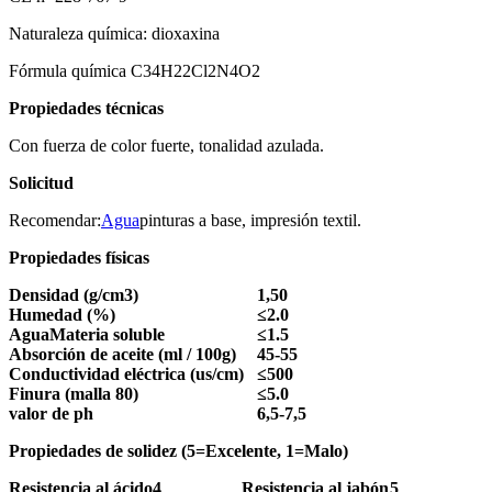
Naturaleza química: dioxaxina
Fórmula química C34H22Cl2N4O2
Propiedades técnicas
Con fuerza de color fuerte, tonalidad azulada.
Solicitud
Recomendar:
Agua
pinturas a base, impresión textil.
Propiedades físicas
Densidad (g/cm3)
1,50
Humedad (%)
≤
2.0
Agua
Materia soluble
≤
1.5
Absorción de aceite (ml / 100g)
45-55
Conductividad eléctrica (us/cm)
≤
500
Finura (malla 80)
≤
5.0
valor de ph
6,5-7,5
Propiedades de solidez (
5=Excelente, 1=Malo
)
Resistencia al ácido
4
Resistencia al jabón
5