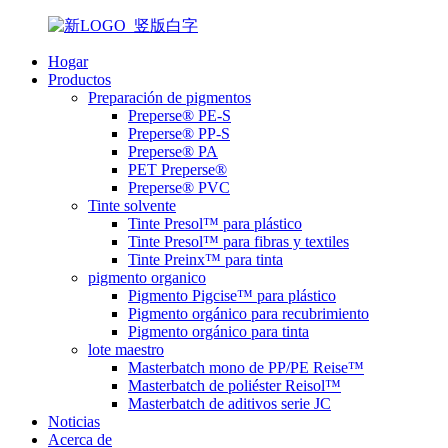
Hogar
Productos
Preparación de pigmentos
Preperse® PE-S
Preperse® PP-S
Preperse® PA
PET Preperse®
Preperse® PVC
Tinte solvente
Tinte Presol™ para plástico
Tinte Presol™ para fibras y textiles
Tinte Preinx™ para tinta
pigmento organico
Pigmento Pigcise™ para plástico
Pigmento orgánico para recubrimiento
Pigmento orgánico para tinta
lote maestro
Masterbatch mono de PP/PE Reise™
Masterbatch de poliéster Reisol™
Masterbatch de aditivos serie JC
Noticias
Acerca de