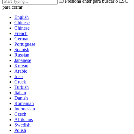
Presiona enter para buscar o ESC
para cerrar
English
Chinese
Chinese
French
German
Portuguese
Spanish
Russian
Japanese
Korean
Arabic
Irish
Greek
Turkish
Italian
Danish
Romanian
Indonesian
Czech
Afrikaans
Swedish
Polish