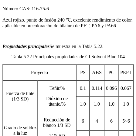
Número CAS: 116-75-6
Azul rojizo, punto de fusión 240 ℃, excelente rendimiento de color,
aplicable en precoloración de hilatura de PET, PA6 y PA66.
Propiedades principales
Se muestra en la Tabla 5.22.
Tabla 5.22 Principales propiedades de CI Solvent Blue 104
Proyecto
PS
ABS
PC
PEPT
Teñir/%
0.1
0.114
0.096
0.067
Fuerza de tinte
Dióxido de
(1/3 SD)
titanio/%
1.0
1.0
1.0
1.0
Reducción de
6
4
6
5~6
blanco 1/3 SD
Grado de solidez
a la luz
1/25 SD