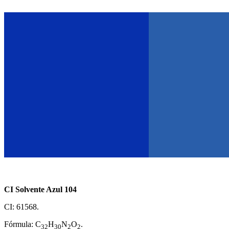
CI Solvente Azul 104
CI: 61568.
Fórmula: C
H
N
O
.
32
30
2
2