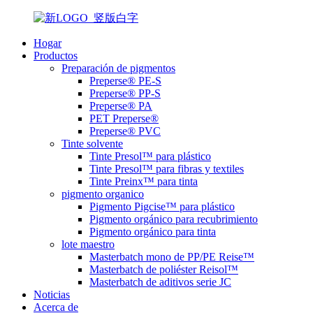
Hogar
Productos
Preparación de pigmentos
Preperse® PE-S
Preperse® PP-S
Preperse® PA
PET Preperse®
Preperse® PVC
Tinte solvente
Tinte Presol™ para plástico
Tinte Presol™ para fibras y textiles
Tinte Preinx™ para tinta
pigmento organico
Pigmento Pigcise™ para plástico
Pigmento orgánico para recubrimiento
Pigmento orgánico para tinta
lote maestro
Masterbatch mono de PP/PE Reise™
Masterbatch de poliéster Reisol™
Masterbatch de aditivos serie JC
Noticias
Acerca de