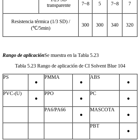
7~8
5
7~8
7
transparente
Resistencia térmica (1/3 SD) /
300
300
340
320
(℃/5min)
Rango de aplicación
Se muestra en la Tabla 5.23
Tabla 5.23 Rango de aplicación de CI Solvent Blue 104
PS
PMMA
ABS
●
●
●
PVC-(U)
PPO
PC
●
●
●
PA6/PA66
MASCOTA
●
●
PBT
●