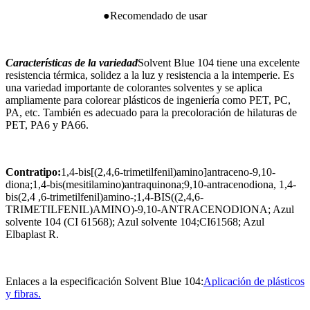
●Recomendado de usar
Características de la variedad
Solvent Blue 104 tiene una excelente
resistencia térmica, solidez a la luz y resistencia a la intemperie. Es
una variedad importante de colorantes solventes y se aplica
ampliamente para colorear plásticos de ingeniería como PET, PC,
PA, etc. También es adecuado para la precoloración de hilaturas de
PET, PA6 y PA66.
Contratipo:
1,4-bis[(2,4,6-trimetilfenil)amino]antraceno-9,10-
diona;1,4-bis(mesitilamino)antraquinona;9,10-antracenodiona, 1,4-
bis(2,4 ,6-trimetilfenil)amino-;1,4-BIS((2,4,6-
TRIMETILFENIL)AMINO)-9,10-ANTRACENODIONA; Azul
solvente 104 (CI 61568); Azul solvente 104;CI61568; Azul
Elbaplast R.
Enlaces a la especificación Solvent Blue 104:
Aplicación de plásticos
y fibras.