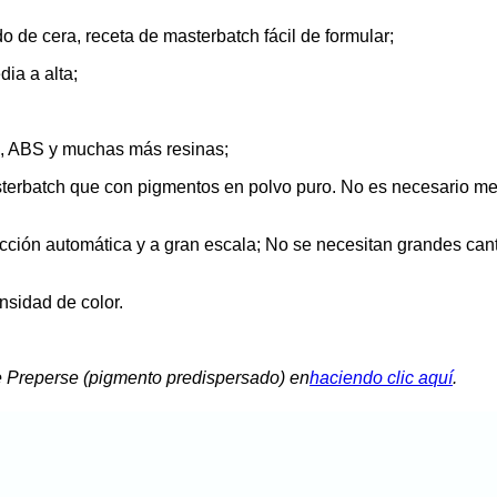
 de cera, receta de masterbatch fácil de formular;
dia a alta;
A, ABS y muchas más resinas;
erbatch que con pigmentos en polvo puro. No es necesario mezc
ción automática y a gran escala; No se necesitan grandes canti
ensidad de color.
ie Preperse (pigmento predispersado) en
haciendo clic aquí
.