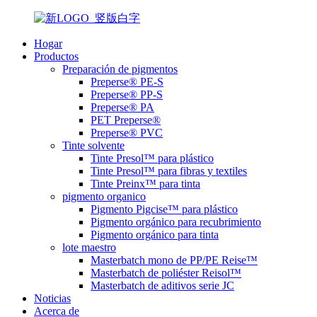
Hogar
Productos
Preparación de pigmentos
Preperse® PE-S
Preperse® PP-S
Preperse® PA
PET Preperse®
Preperse® PVC
Tinte solvente
Tinte Presol™ para plástico
Tinte Presol™ para fibras y textiles
Tinte Preinx™ para tinta
pigmento organico
Pigmento Pigcise™ para plástico
Pigmento orgánico para recubrimiento
Pigmento orgánico para tinta
lote maestro
Masterbatch mono de PP/PE Reise™
Masterbatch de poliéster Reisol™
Masterbatch de aditivos serie JC
Noticias
Acerca de