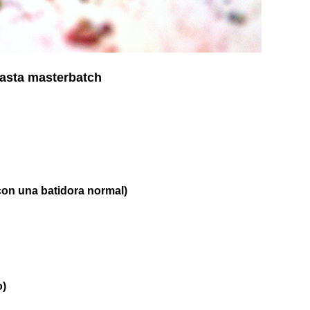
hasta masterbatch
con una batidora normal)
o)