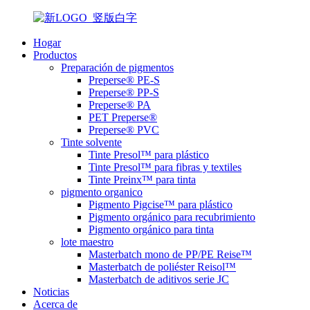
Hogar
Productos
Preparación de pigmentos
Preperse® PE-S
Preperse® PP-S
Preperse® PA
PET Preperse®
Preperse® PVC
Tinte solvente
Tinte Presol™ para plástico
Tinte Presol™ para fibras y textiles
Tinte Preinx™ para tinta
pigmento organico
Pigmento Pigcise™ para plástico
Pigmento orgánico para recubrimiento
Pigmento orgánico para tinta
lote maestro
Masterbatch mono de PP/PE Reise™
Masterbatch de poliéster Reisol™
Masterbatch de aditivos serie JC
Noticias
Acerca de