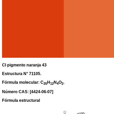
CI pigmento naranja 43
Estructura N° 71105.
Fórmula molecular: C
H
N
O
.
26
12
4
2
Número CAS: [4424-06-07]
Fórmula estructural