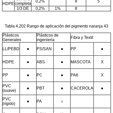
0,2%
8
5
completa
HDPE
1/3 DE
0,2%
1%
8
Tabla 4.202 Rango de aplicación del pigmento naranja 43
Plásticos
Plásticos de
Fibra y Textil
Generales
ingeniería
LL/PEBD
●
PS/SAN
●
PP
●
HDPE
●
ABS
●
MASCOTA
X
PP
●
PC
●
PA6
X
PVC
●
PBT
●
CACEROLA
●
(suave)
PVC
●
PA
○
(rígido)