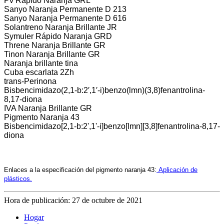
Pv Rápido Naranja GRL
Sanyo Naranja Permanente D 213
Sanyo Naranja Permanente D 616
Solantreno Naranja Brillante JR
Symuler Rápido Naranja GRD
Threne Naranja Brillante GR
Tinon Naranja Brillante GR
Naranja brillante tina
Cuba escarlata 2Zh
trans-Perinona
Bisbencimidazo(2,1-b:2′,1′-i)benzo(lmn)(3,8)fenantrolina-
8,17-diona
IVA Naranja Brillante GR
Pigmento Naranja 43
Bisbencimidazo[2,1-b:2',1'-i]benzo[lmn][3,8]fenantrolina-8,17-
diona
Enlaces a la especificación del pigmento naranja 43:
Aplicación de
plásticos.
Hora de publicación: 27 de octubre de 2021
Hogar