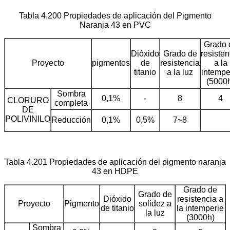
Tabla 4.200 Propiedades de aplicación del Pigmento
Naranja 43 en PVC
Grado 
Dióxido
Grado de
resisten
Proyecto
pigmentos
de
resistencia
a la
titanio
a la luz
intempe
(5000
Sombra
0,1%
-
8
4
CLORURO
completa
DE
POLIVINILO
Reducción
0,1%
0,5%
7~8
Tabla 4.201 Propiedades de aplicación del pigmento naranja
43 en HDPE
Grado de
Grado de
Dióxido
resistencia a
Proyecto
Pigmento
solidez a
de titanio
la intemperie
la luz
(3000h)
Sombra