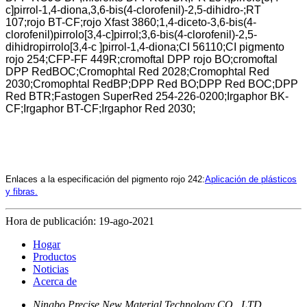
c]pirrol-1,4-diona,3,6-bis(4-clorofenil)-2,5-dihidro-;RT
107;rojo BT-CF;rojo Xfast 3860;1,4-diceto-3,6-bis(4-
clorofenil)pirrolo[3,4-c]pirrol;3,6-bis(4-clorofenil)-2,5-
dihidropirrolo[3,4-c ]pirrol-1,4-diona;CI 56110;CI pigmento
rojo 254;CFP-FF 449R;cromoftal DPP rojo BO;cromoftal
DPP RedBOC;Cromophtal Red 2028;Cromophtal Red
2030;Cromophtal RedBP;DPP Red BO;DPP Red BOC;DPP
Red BTR;Fastogen SuperRed 254-226-0200;Irgaphor BK-
CF;Irgaphor BT-CF;Irgaphor Red 2030;
Enlaces a la especificación del pigmento rojo 242:
Aplicación de plásticos
y fibras.
Hora de publicación: 19-ago-2021
Hogar
Productos
Noticias
Acerca de
Ningbo Precise New Material Technology CO., LTD