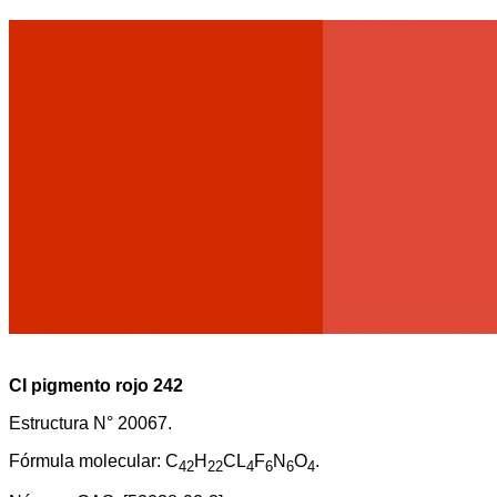
CI pigmento rojo 242
Estructura N° 20067.
Fórmula molecular: C
H
CL
F
N
O
.
42
22
4
6
6
4