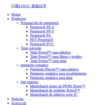
Hogar
Productos
Preparación de pigmentos
Preperse® PE-S
Preperse® PP-S
Preperse® PA
PET Preperse®
Preperse® PVC
Tinte solvente
Tinte Presol™ para plástico
Tinte Presol™ para fibras y textiles
Tinte Preinx™ para tinta
pigmento organico
Pigmento Pigcise™ para plástico
Pigmento orgánico para recubrimiento
Pigmento orgánico para tinta
lote maestro
Masterbatch mono de PP/PE Reise™
Masterbatch de poliéster Reisol™
Masterbatch de aditivos serie JC
Noticias
Acerca de