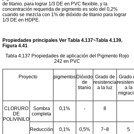
de titanio. para lograr 1/3 DE en PVC flexible, y la
concentración requerida de pigmento es solo del 0,2%
cuando se mezcla con 1% de dióxido de titanio para lograr
1/3 DE en HDPE.
Propiedades principales Ver Tabla 4.137~Tabla 4.139,
Figura 4.41
Tabla 4.137 Propiedades de aplicación del Pigmento Rojo
242 en PVC
Proyecto
pigmentos
Dióxido
Grado de
Grado 
de
resistencia
resisten
titanio
a la luz
a la
migrac
CLORURO
Sombra
0,1%
-
8
DE
completa
POLIVINILO
Reducción
0,1%
0,5%
7~8
5