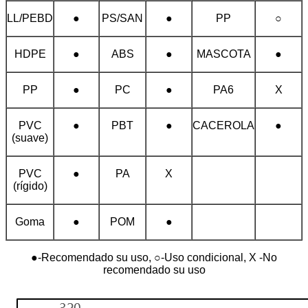
LL/PEBD
●
PS/SAN
●
PP
○
HDPE
●
ABS
●
MASCOTA
●
PP
●
PC
●
PA6
X
PVC
●
PBT
●
CACEROLA
●
(suave)
PVC
●
PA
X
(rígido)
Goma
●
POM
●
●-Recomendado su uso, ○-Uso condicional, X -No
recomendado su uso