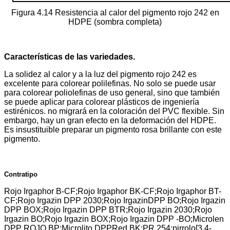
Figura 4.14 Resistencia al calor del pigmento rojo 242 en
HDPE (sombra completa)
Características de las variedades.
La solidez al calor y a la luz del pigmento rojo 242 es
excelente para colorear polilefinas. No solo se puede usar
para colorear poliolefinas de uso general, sino que también
se puede aplicar para colorear plásticos de ingeniería
estirénicos. no migrará en la coloración del PVC flexible. Sin
embargo, hay un gran efecto en la deformación del HDPE.
Es insustituible preparar un pigmento rosa brillante con este
pigmento.
Contratipo
Rojo Irgaphor B-CF;Rojo Irgaphor BK-CF;Rojo Irgaphor BT-
CF;Rojo Irgazin DPP 2030;Rojo IrgazinDPP BO;Rojo Irgazin
DPP BOX;Rojo Irgazin DPP BTR;Rojo Irgazin 2030;Rojo
Irgazin BO;Rojo Irgazin BOX;Rojo Irgazin DPP -BO;Microlen
DPP ROJO BP;Microlito DPPRed BK;PR 254;pirrolo[3,4-