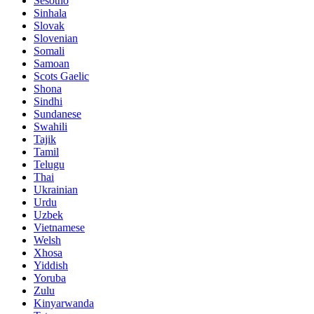
Sesotho
Sinhala
Slovak
Slovenian
Somali
Samoan
Scots Gaelic
Shona
Sindhi
Sundanese
Swahili
Tajik
Tamil
Telugu
Thai
Ukrainian
Urdu
Uzbek
Vietnamese
Welsh
Xhosa
Yiddish
Yoruba
Zulu
Kinyarwanda