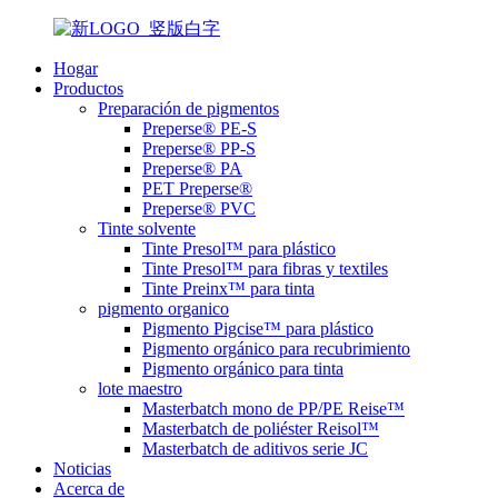
Hogar
Productos
Preparación de pigmentos
Preperse® PE-S
Preperse® PP-S
Preperse® PA
PET Preperse®
Preperse® PVC
Tinte solvente
Tinte Presol™ para plástico
Tinte Presol™ para fibras y textiles
Tinte Preinx™ para tinta
pigmento organico
Pigmento Pigcise™ para plástico
Pigmento orgánico para recubrimiento
Pigmento orgánico para tinta
lote maestro
Masterbatch mono de PP/PE Reise™
Masterbatch de poliéster Reisol™
Masterbatch de aditivos serie JC
Noticias
Acerca de